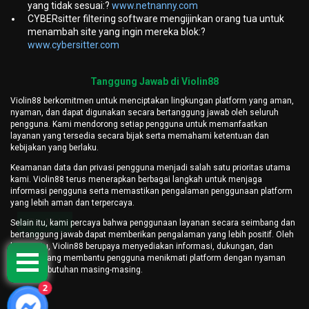
yang tidak sesuai:?
www.netnanny.com
CYBERsitter filtering software mengijinkan orang tua untuk
menambah site yang ingin mereka blok:?
www.cybersitter.com
Tanggung Jawab di Violin88
Violin88 berkomitmen untuk menciptakan lingkungan platform yang aman,
nyaman, dan dapat digunakan secara bertanggung jawab oleh seluruh
pengguna. Kami mendorong setiap pengguna untuk memanfaatkan
layanan yang tersedia secara bijak serta memahami ketentuan dan
kebijakan yang berlaku.
Keamanan data dan privasi pengguna menjadi salah satu prioritas utama
kami. Violin88 terus menerapkan berbagai langkah untuk menjaga
informasi pengguna serta memastikan pengalaman penggunaan platform
yang lebih aman dan terpercaya.
Tap Me!
Selain itu, kami percaya bahwa penggunaan layanan secara seimbang dan
bertanggung jawab dapat memberikan pengalaman yang lebih positif. Oleh
karena itu, Violin88 berupaya menyediakan informasi, dukungan, dan
layanan yang membantu pengguna menikmati platform dengan nyaman
sesuai kebutuhan masing-masing.
2