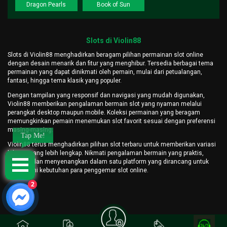
Dragon Pearls
Book of Sun
Slots di Violin88
Slots di Violin88 menghadirkan beragam pilihan permainan slot online
dengan desain menarik dan fitur yang menghibur. Tersedia berbagai tema
permainan yang dapat dinikmati oleh pemain, mulai dari petualangan,
fantasi, hingga tema klasik yang populer.
Dengan tampilan yang responsif dan navigasi yang mudah digunakan,
Violin88 memberikan pengalaman bermain slot yang nyaman melalui
perangkat desktop maupun mobile. Koleksi permainan yang beragam
memungkinkan pemain menemukan slot favorit sesuai dengan preferensi
masing-masing.
Tap Me!
Violin88 terus menghadirkan pilihan slot terbaru untuk memberikan variasi
hiburan yang lebih lengkap. Nikmati pengalaman bermain yang praktis,
modern, dan menyenangkan dalam satu platform yang dirancang untuk
memenuhi kebutuhan para penggemar slot online.
2