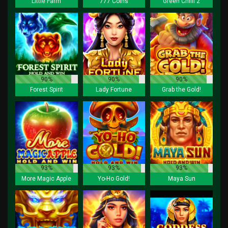
Little Farm
777 Coins
Green Chilli 2
90%
90%
90%
Forest Spirit
Lady Fortune
Grab the Gold!
93%
93%
93%
More Magic Apple
Yo-Ho Gold!
Maya Sun