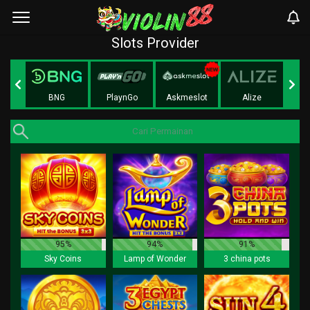
Slots Provider
aw
BNG
PlaynGo
Askmeslot
Alize
E
95%
94%
91%
Sky Coins
Lamp of Wonder
3 china pots