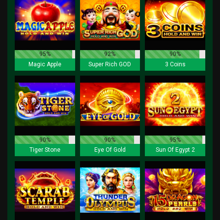
95%
92%
90%
Magic Apple
Super Rich GOD
3 Coins
90%
90%
95%
Tiger Stone
Eye Of Gold
Sun Of Egypt 2