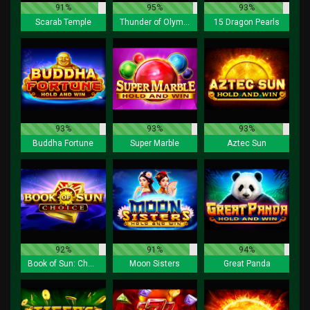
91%
95%
93%
Scarab Temple
Thunder of Olympus
15 Dragon Pearls
93%
93%
93%
Buddha Fortune
Super Marble
Aztec Sun
92%
91%
94%
Book of Sun: Choice
Moon Sisters
Great Panda