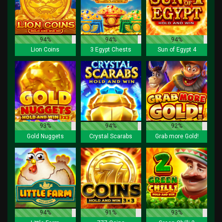
94%
94%
94%
Lion Coins
3 Egypt Chests
Sun of Egypt 4
93%
94%
92%
Gold Nuggets
Crystal Scarabs
Grab more Gold!
94%
91%
93%